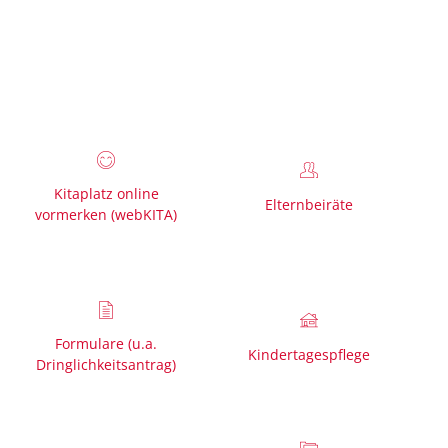
VISUELLE
LEICHTE
GEBÄRDENSPRACHE
HILFE
SPRACHE
Kitaplatz online
Elternbeiräte
vormerken (webKITA)
Formulare (u.a.
Kindertagespflege
Dringlichkeitsantrag)