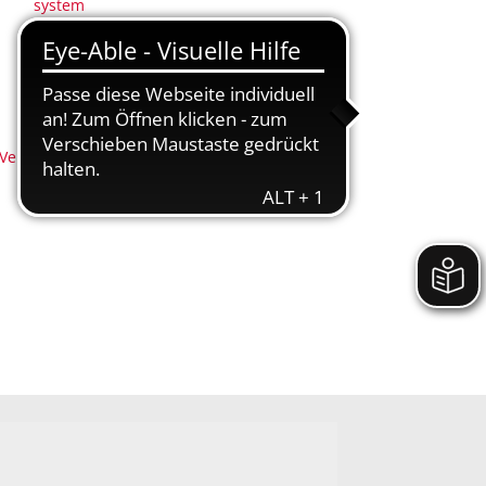
system
(Anregungs- und Ereignismanagement - AEM)
Nachhaltigkeit
Nidderbad
Stadtplan
 (Neu-)Bürger
Veranstaltungen
Nidderbad