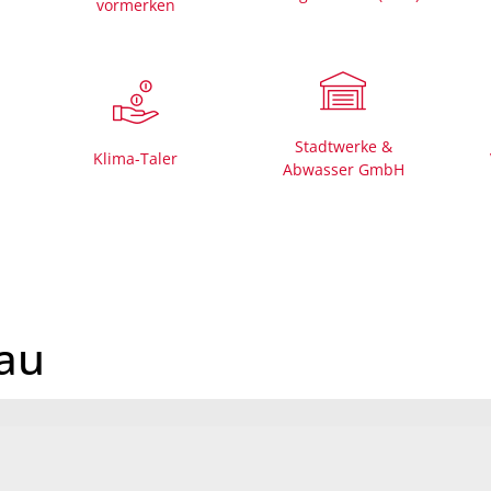
vormerken
Mängelmelder 
Bürgerhäuser
Friedhöfe
Stadtwerke &
Informationen für
Klima-Taler
Abwasser GmbH
rau