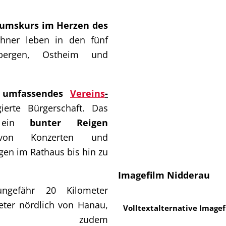
tumskurs im Herzen des
hner leben in den fünf
enbergen, Ostheim und
n
umfassendes
Vereins
-
erte Bürgerschaft. Das
rt ein
bunter Reigen
 Konzerten und
en im Rathaus bis hin zu
Imagefilm Nidderau
ungefähr 20 Kilometer
eter nördlich von Hanau,
Volltextalternative Image
u zudem