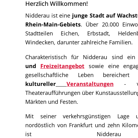
Herzlich Willkommen!
Nidderau ist eine
junge Stadt auf Wachs
Rhein-Main-Gebiets
. Über 20.000 Einwo
Stadtteilen Eichen, Erbstadt, Held
Windecken, darunter zahlreiche Familien.
Charakteristisch für Nidderau sind ei
und
Freizeitangebot
sowie eine engagi
gesellschaftliche Leben bereiche
kultureller
Veranstaltungen
- von
Theateraufführungen über Kunstausstellung
Märkten und Festen.
Mit seiner verkehrsgünstigen Lage 
nordöstlich von Frankfurt und zehn Kilom
ist Niddera