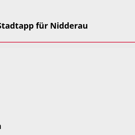
 Stadtapp für Nidderau
m