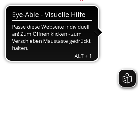
(Anregungs- und Ereignismanagement - AEM)
Nachhaltigkeit
Nidderbad
Stadtplan
 (Neu-)Bürger