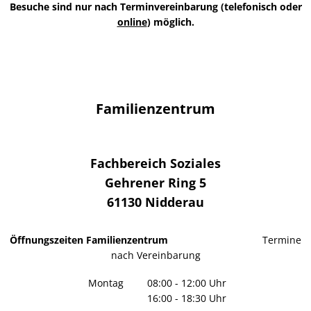
Besuche sind nur nach Terminvereinbarung (telefonisch oder
online
) möglich.
Familienzentrum
Fachbereich Soziales
Gehrener Ring 5
61130
Nidderau
Öffnungszeiten Familienzentrum
Termine
nach Vereinbarung
Montag
08:00
-
12:00
Uhr
16:00
-
18:30
Von 08:00 bis 12:00 Uhr
Uhr