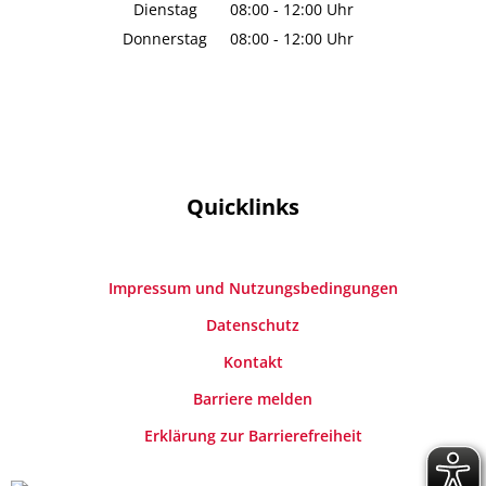
Von 16:00 bis 18:30 Uhr
Dienstag
08:00
-
12:00
Uhr
Von 08:00 bis 12:00 Uhr
Donnerstag
08:00
-
12:00
Uhr
Von 08:00 bis 12:00 Uhr
Quicklinks
Impressum und Nutzungsbedingungen
Datenschutz
Kontakt
Barriere melden
Erklärung zur Barrierefreiheit