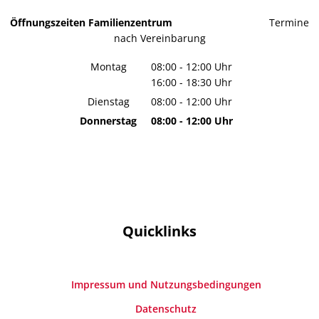
Öffnungszeiten Familienzentrum
Termine
nach Vereinbarung
Montag
08:00
-
12:00
Uhr
16:00
-
18:30
Von 08:00 bis 12:00 Uhr
Uhr
Von 16:00 bis 18:30 Uhr
Dienstag
08:00
-
12:00
Uhr
Von 08:00 bis 12:00 Uhr
Donnerstag
08:00
-
12:00
Uhr
Von 08:00 bis 12:00 Uhr
Quicklinks
Impressum und Nutzungsbedingungen
Datenschutz