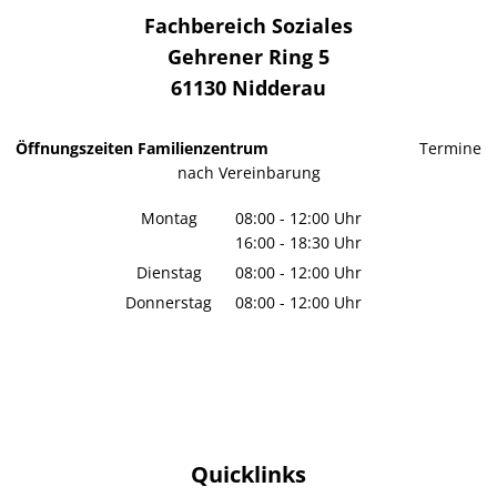
Fachbereich Soziales
Gehrener Ring 5
61130
Nidderau
Öffnungszeiten Familienzentrum
Termine
nach Vereinbarung
Montag
08:00
-
12:00
Uhr
16:00
-
18:30
Von 08:00 bis 12:00 Uhr
Uhr
Von 16:00 bis 18:30 Uhr
Dienstag
08:00
-
12:00
Uhr
Von 08:00 bis 12:00 Uhr
Donnerstag
08:00
-
12:00
Uhr
Von 08:00 bis 12:00 Uhr
Quicklinks