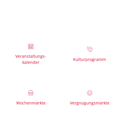
VISUELLE
LEICHTE
GEBÄRDENSPRACHE
HILFE
SPRACHE
Veranstaltungs-
Kulturprogramm
kalender
Wochenmärkte
Vergnügungsmärkte