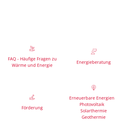
VISUELLE
LEICHTE
GEBÄRDENSPRACHE
HILFE
SPRACHE
FAQ - Häufige Fragen zu
Energieberatung
Wärme und Energie
Erneuerbare Energien
Photovoltaik
Förderung
Solarthermie
Geothermie