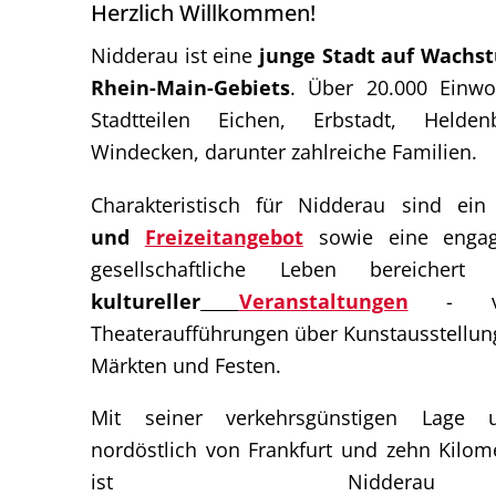
Herzlich Willkommen!
Nidderau ist eine
junge Stadt auf Wachs
Rhein-Main-Gebiets
. Über 20.000 Einwo
Stadtteilen Eichen, Erbstadt, Held
Windecken, darunter zahlreiche Familien.
Charakteristisch für Nidderau sind ei
und
Freizeitangebot
sowie eine engagi
gesellschaftliche Leben bereiche
kultureller
Veranstaltungen
- von
Theateraufführungen über Kunstausstellung
Märkten und Festen.
Mit seiner verkehrsgünstigen Lage 
nordöstlich von Frankfurt und zehn Kilom
ist Niddera