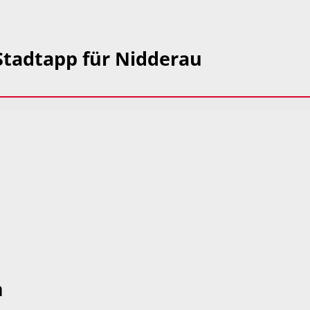
 Stadtapp für Nidderau
m