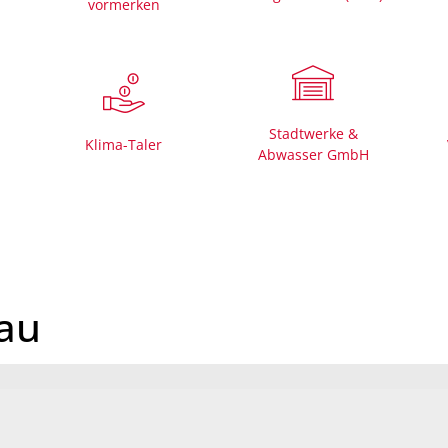
vormerken
Mängelmelder 
Bürgerhäuser
Friedhöfe
Stadtwerke &
Informationen für
Klima-Taler
Abwasser GmbH
rau