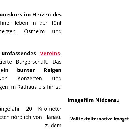
tumskurs im Herzen des
hner leben in den fünf
enbergen, Ostheim und
n
umfassendes
Vereins
-
erte Bürgerschaft. Das
rt ein
bunter Reigen
 Konzerten und
en im Rathaus bis hin zu
Imagefilm Nidderau
ungefähr 20 Kilometer
eter nördlich von Hanau,
Volltextalternative Image
u zudem