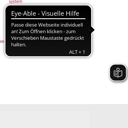
system
(Anregungs- und Ereignismanagement - AEM)
Nachhaltigkeit
Nidderbad
Stadtplan
 (Neu-)Bürger
Veranstaltungen
Nidderbad