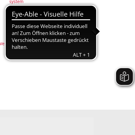
system
(Anregungs- und Ereignismanagement - AEM)
Nachhaltigkeit
Nidderbad
Stadtplan
 (Neu-)Bürger
Veranstaltungen
Nidderbad