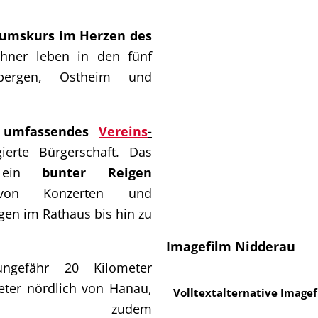
tumskurs im Herzen des
hner leben in den fünf
enbergen, Ostheim und
n
umfassendes
Vereins
-
erte Bürgerschaft. Das
rt ein
bunter Reigen
 Konzerten und
en im Rathaus bis hin zu
Imagefilm Nidderau
ungefähr 20 Kilometer
eter nördlich von Hanau,
Volltextalternative Image
u zudem