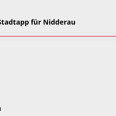
 Stadtapp für Nidderau
m