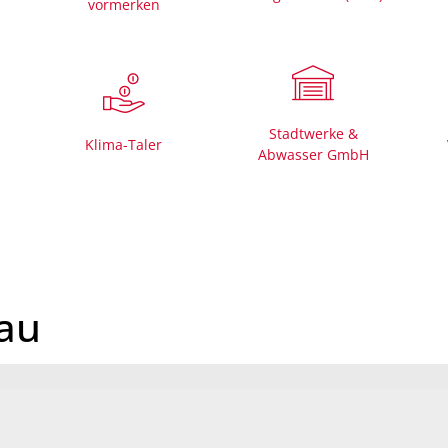
vormerken
Mängelmelder 
Bürgerhäuser
Friedhöfe
Stadtwerke &
Informationen für
Klima-Taler
Abwasser GmbH
rau