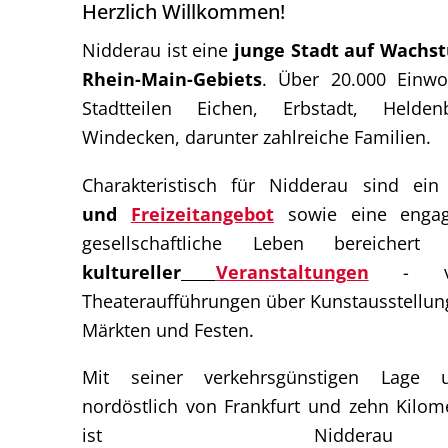
Herzlich Willkommen!
Nidderau ist eine
junge Stadt auf Wachs
Rhein-Main-Gebiets
. Über 20.000 Einwo
Stadtteilen Eichen, Erbstadt, Held
Windecken, darunter zahlreiche Familien.
Charakteristisch für Nidderau sind ei
und
Freizeitangebot
sowie eine engagi
gesellschaftliche Leben bereiche
kultureller
Veranstaltungen
- von
Theateraufführungen über Kunstausstellung
Märkten und Festen.
Mit seiner verkehrsgünstigen Lage 
nordöstlich von Frankfurt und zehn Kilom
ist Niddera