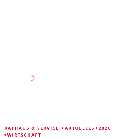
VISUELLE
LEICHTE
GEBÄRDENSPRACHE
HILFE
SPRACHE
RATHAUS & SERVICE
AKTUELLES
2026
WIRTSCHAFT