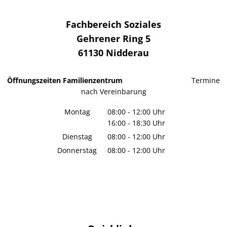
Fachbereich Soziales
Gehrener Ring 5
61130
Nidderau
Öffnungszeiten Familienzentrum
Termine
nach Vereinbarung
Montag
08:00
-
12:00
Uhr
16:00
-
18:30
Von 08:00 bis 12:00 Uhr
Uhr
Von 16:00 bis 18:30 Uhr
Dienstag
08:00
-
12:00
Uhr
Von 08:00 bis 12:00 Uhr
Donnerstag
08:00
-
12:00
Uhr
Von 08:00 bis 12:00 Uhr