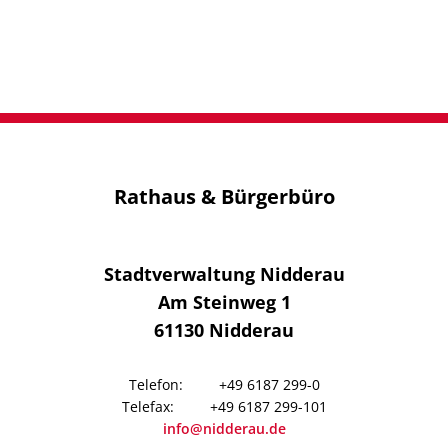
Familien
mit
Kindern
Rathaus & Bürgerbüro
Stadtverwaltung Nidderau
Am Steinweg 1
61130
Nidderau
+49 6187 299-0
+49 6187 299-101
info@nidderau.de