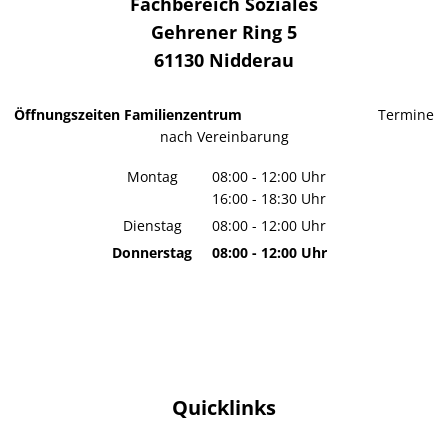
Fachbereich Soziales
Gehrener Ring 5
61130
Nidderau
Öffnungszeiten Familienzentrum
Termine
nach Vereinbarung
Montag
08:00
-
12:00
Uhr
16:00
-
18:30
Von 08:00 bis 12:00 Uhr
Uhr
Von 16:00 bis 18:30 Uhr
Dienstag
08:00
-
12:00
Uhr
Von 08:00 bis 12:00 Uhr
Donnerstag
08:00
-
12:00
Uhr
Von 08:00 bis 12:00 Uhr
Quicklinks