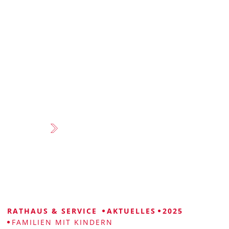
VISUELLE
LEICHTE
GEBÄRDENSPRACHE
HILFE
SPRACHE
RATHAUS & SERVICE
AKTUELLES
2025
FAMILIEN MIT KINDERN