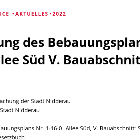
Mängelmelder 
Bürgerhäuser
VICE
AKTUELLES
2022
Friedhöfe
lung des Bebauungspla
Informationen für
llee Süd V. Bauabschnit
achung der Stadt Nidderau
 Stadt Nidderau
auungsplans Nr. 1-16-0 „Allee Süd, V. Bauabschnitt“
esetzbuch