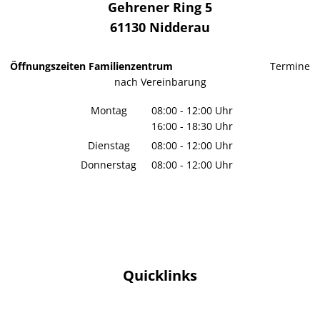
Gehrener Ring 5
61130
Nidderau
Öffnungszeiten Familienzentrum
Termine
nach Vereinbarung
Montag
08:00
-
12:00
Uhr
16:00
-
18:30
Von 08:00 bis 12:00 Uhr
Uhr
Von 16:00 bis 18:30 Uhr
Dienstag
08:00
-
12:00
Uhr
Von 08:00 bis 12:00 Uhr
Donnerstag
08:00
-
12:00
Uhr
Von 08:00 bis 12:00 Uhr
Quicklinks