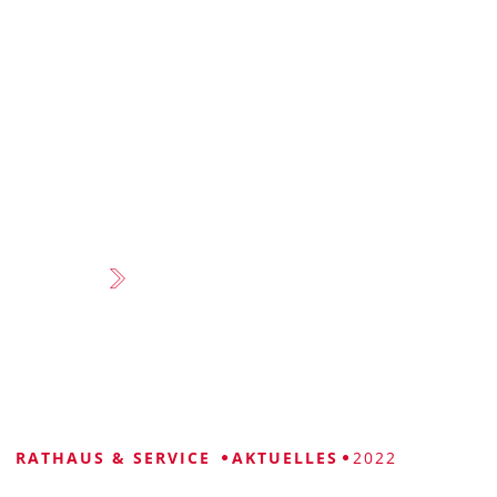
VISUELLE
LEICHTE
GEBÄRDENSPRACHE
HILFE
SPRACHE
RATHAUS & SERVICE
AKTUELLES
2022