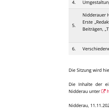
4.
Umgestaltun
Nidderauer H
Erste „Redak
5.
Beiträgen, „T
6.
Verschieden
Die Sitzung wird hi
Die Inhalte der e
Nidderau unter
h
Nidderau, 11.11.20