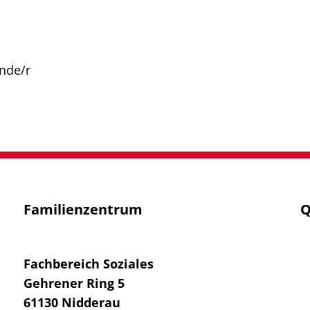
ende/r
Familienzentrum
Q
Fachbereich Soziales
Gehrener Ring 5
61130
Nidderau