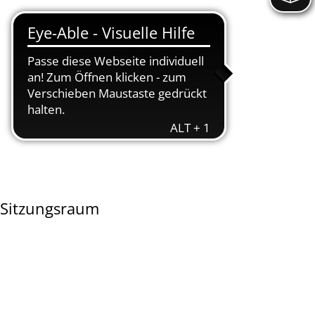
(Anregungs- und Ereignismanagement - AEM)
Nachhaltigkeit
Nidderbad
Stadtplan
 (Neu-)Bürger
 Sitzungsraum