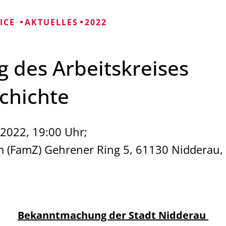
Mängelmelder 
Bürgerhäuser
VICE
AKTUELLES
2022
Friedhöfe
ng des Arbeitskreises
Informationen für
schichte
.2022, 19:00 Uhr;
m (FamZ) Gehrener Ring 5, 61130 Nidderau,
Bekanntmachung der Stadt Nidderau