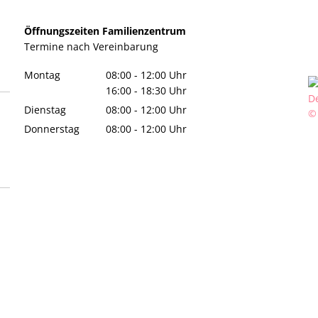
Öffnungszeiten Familienzentrum
Termine
nach Vereinbarung
Montag
08:00
-
12:00
Uhr
Von 08:00 bis 12:00 Uhr
16:00
-
18:30
Uhr
Von 16:00 bis 18:30 Uhr
Dienstag
08:00
-
12:00
Uhr
©
Von 08:00 bis 12:00 Uhr
Donnerstag
08:00
-
12:00
Uhr
Von 08:00 bis 12:00 Uhr