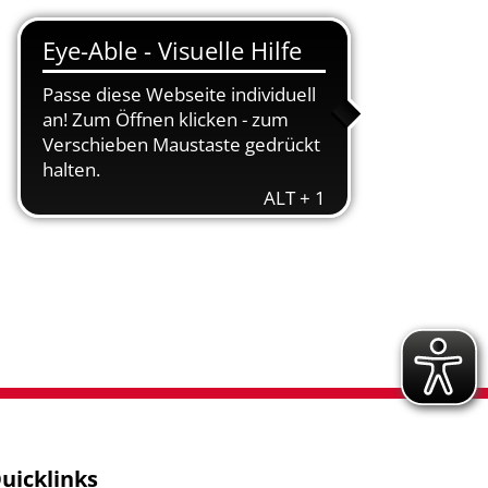
(Anregungs- und Ereignismanagement - AEM)
Nachhaltigkeit
Nidderbad
Stadtplan
 (Neu-)Bürger
uicklinks