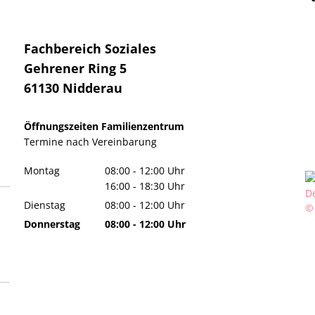
Fachbereich Soziales
Gehrener Ring 5
61130
Nidderau
Öffnungszeiten Familienzentrum
Termine
nach Vereinbarung
Montag
08:00
-
12:00
Uhr
Von 08:00 bis 12:00 Uhr
16:00
-
18:30
Uhr
Von 16:00 bis 18:30 Uhr
Dienstag
08:00
-
12:00
Uhr
©
Von 08:00 bis 12:00 Uhr
Donnerstag
08:00
-
12:00
Uhr
Von 08:00 bis 12:00 Uhr