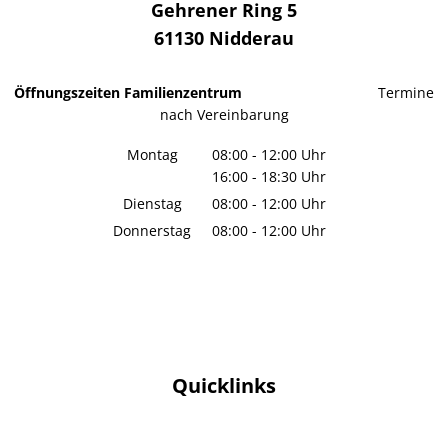
Gehrener Ring 5
61130
Nidderau
Öffnungszeiten Familienzentrum
Termine
nach Vereinbarung
Montag
08:00
-
12:00
Uhr
16:00
-
18:30
Von 08:00 bis 12:00 Uhr
Uhr
Von 16:00 bis 18:30 Uhr
Dienstag
08:00
-
12:00
Uhr
Von 08:00 bis 12:00 Uhr
Donnerstag
08:00
-
12:00
Uhr
Von 08:00 bis 12:00 Uhr
Quicklinks