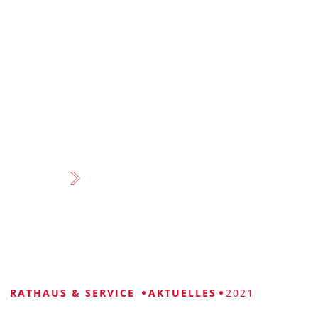
VISUELLE
LEICHTE
GEBÄRDENSPRACHE
HILFE
SPRACHE
RATHAUS & SERVICE
AKTUELLES
2021