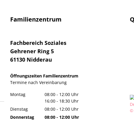
Familienzentrum
Q
Fachbereich Soziales
Gehrener Ring 5
61130
Nidderau
Öffnungszeiten Familienzentrum
Termine
nach Vereinbarung
Montag
08:00
-
12:00
Uhr
Von 08:00 bis 12:00 Uhr
16:00
-
18:30
Uhr
Von 16:00 bis 18:30 Uhr
Dienstag
08:00
-
12:00
Uhr
©
Von 08:00 bis 12:00 Uhr
Donnerstag
08:00
-
12:00
Uhr
Von 08:00 bis 12:00 Uhr