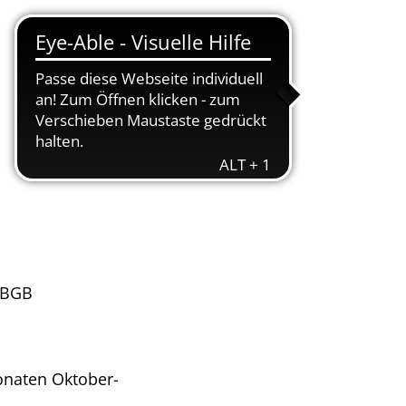
(Anregungs- und Ereignismanagement - AEM)
Nachhaltigkeit
Nidderbad
Stadtplan
 (Neu-)Bürger
 BGB
onaten Oktober-