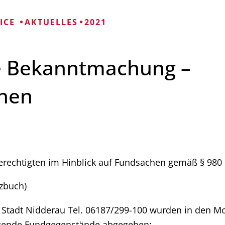
Mängelmelder 
Bürgerhäuser
VICE
AKTUELLES
2021
Friedhöfe
e Bekanntmachung –
Informationen für
hen
erechtigten im Hinblick auf Fundsachen gemäß § 980
tzbuch)
Stadt Nidderau Tel. 06187/299-100 wurden in den M
gende Fundgegenstände abgegeben: