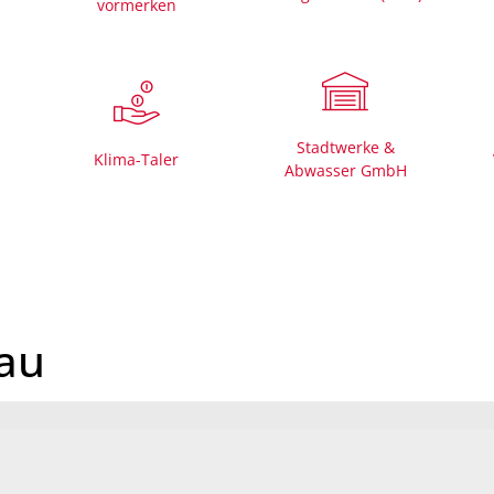
vormerken
Mängelmelder 
Bürgerhäuser
Friedhöfe
Stadtwerke &
Informationen für
Klima-Taler
Abwasser GmbH
rau