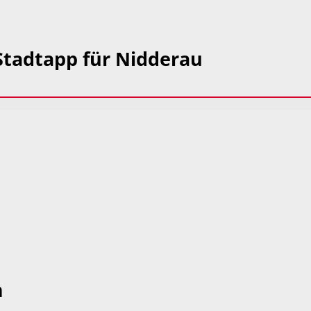
 Stadtapp für Nidderau
m