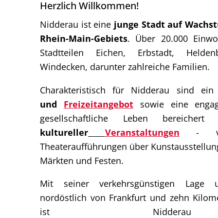
Herzlich Willkommen!
Nidderau ist eine
junge Stadt auf Wachs
Rhein-Main-Gebiets
. Über 20.000 Einwo
Stadtteilen Eichen, Erbstadt, Held
Windecken, darunter zahlreiche Familien.
Charakteristisch für Nidderau sind ei
und
Freizeitangebot
sowie eine engagi
gesellschaftliche Leben bereiche
kultureller
Veranstaltungen
- von
Theateraufführungen über Kunstausstellung
Märkten und Festen.
Mit seiner verkehrsgünstigen Lage 
nordöstlich von Frankfurt und zehn Kilom
ist Niddera