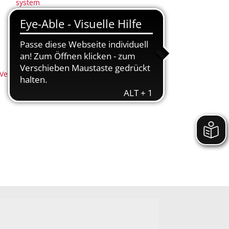
system
(Anregungs- und Ereignismanagement - AEM)
Nachhaltigkeit
Nidderbad
Stadtplan
 (Neu-)Bürger
Veranstaltungen
Nidderbad