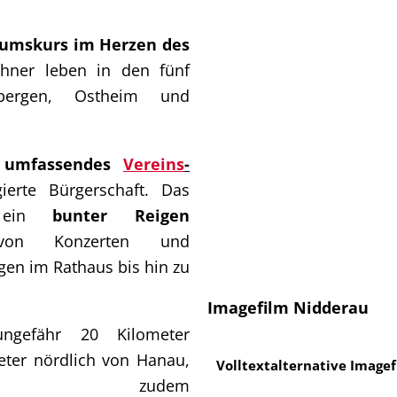
tumskurs im Herzen des
hner leben in den fünf
enbergen, Ostheim und
n
umfassendes
Vereins
-
erte Bürgerschaft. Das
rt ein
bunter Reigen
 Konzerten und
en im Rathaus bis hin zu
Imagefilm Nidderau
ungefähr 20 Kilometer
eter nördlich von Hanau,
Volltextalternative Image
u zudem