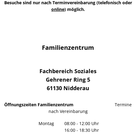
Besuche sind nur nach Terminvereinbarung (telefonisch oder
online
) möglich.
Familienzentrum
Fachbereich Soziales
Gehrener Ring 5
61130
Nidderau
Öffnungszeiten Familienzentrum
Termine
nach Vereinbarung
Montag
08:00
-
12:00
Uhr
16:00
-
18:30
Von 08:00 bis 12:00 Uhr
Uhr