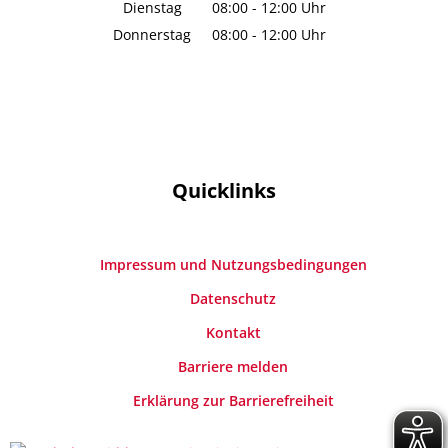
Von 16:00 bis 18:30 Uhr
Dienstag
08:00
-
12:00
Uhr
Von 08:00 bis 12:00 Uhr
Donnerstag
08:00
-
12:00
Uhr
Von 08:00 bis 12:00 Uhr
Quicklinks
Impressum und Nutzungsbedingungen
Datenschutz
Kontakt
Barriere melden
Erklärung zur Barrierefreiheit