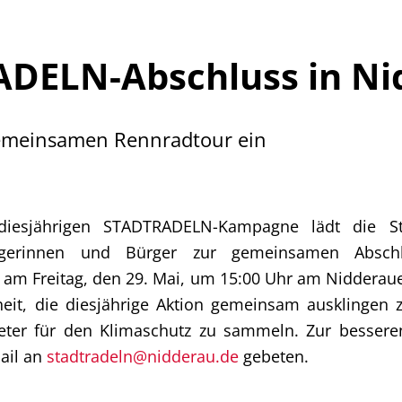
Mängelmelder 
Bürgerhäuser
DELN-Abschluss in Ni
Friedhöfe
Informationen für
gemeinsamen Rennradtour ein
esjährigen STADTRADELN-Kampagne lädt die St
ürgerinnen und Bürger zur gemeinsamen Abschl
t am Freitag, den 29. Mai, um 15:00 Uhr am Nidderaue
heit, die diesjährige Aktion gemeinsam ausklingen
meter für den Klimaschutz zu sammeln. Zur besser
ail an
stadtradeln@nidderau.de
gebeten.