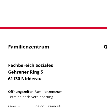
Familienzentrum
Q
Fachbereich Soziales
Gehrener Ring 5
61130
Nidderau
Öffnungszeiten Familienzentrum
Termine
nach Vereinbarung
Montag
08:00
-
12:00
Uhr