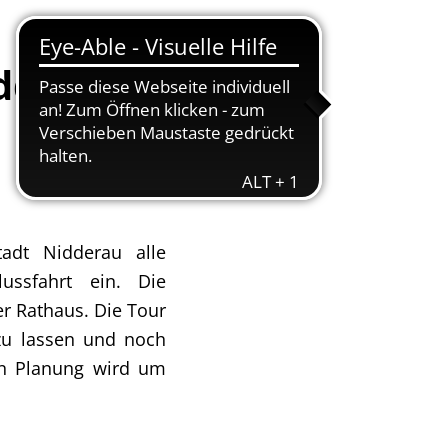
(Anregungs- und Ereignismanagement - AEM)
Nachhaltigkeit
Nidderbad
dderau
Stadtplan
 (Neu-)Bürger
adt Nidderau alle
ussfahrt ein. Die
r Rathaus. Die Tour
 zu lassen und noch
en Planung wird um