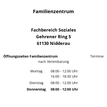
Familienzentrum
Fachbereich Soziales
Gehrener Ring 5
61130
Nidderau
Öffnungszeiten Familienzentrum
Termine
nach Vereinbarung
Montag
08:00
-
12:00
Uhr
16:00
-
18:30
Von 08:00 bis 12:00 Uhr
Uhr
Von 16:00 bis 18:30 Uhr
Dienstag
08:00
-
12:00
Uhr
Von 08:00 bis 12:00 Uhr
Donnerstag
08:00
-
12:00
Uhr
Von 08:00 bis 12:00 Uhr