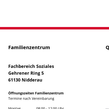
Familienzentrum
Q
Fachbereich Soziales
Gehrener Ring 5
61130
Nidderau
Öffnungszeiten Familienzentrum
Termine
nach Vereinbarung
Montag
08:00
-
12:00
Uhr