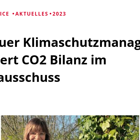
Mängelmelder 
Bürgerhäuser
VICE
AKTUELLES
2023
Friedhöfe
uer Klimaschutzmanag
Informationen für
ert CO2 Bilanz im
ausschuss