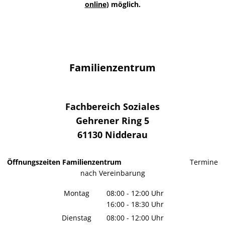
online
) möglich.
Familienzentrum
Fachbereich Soziales
Gehrener Ring 5
61130
Nidderau
Öffnungszeiten Familienzentrum
Termine
nach Vereinbarung
Montag
08:00
-
12:00
Uhr
16:00
-
18:30
Von 08:00 bis 12:00 Uhr
Uhr
Von 16:00 bis 18:30 Uhr
Dienstag
08:00
-
12:00
Uhr