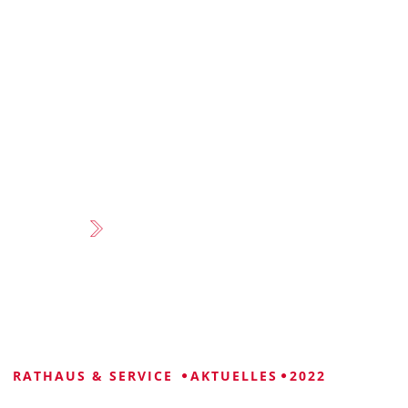
VISUELLE
LEICHTE
GEBÄRDENSPRACHE
HILFE
SPRACHE
RATHAUS & SERVICE
AKTUELLES
2022