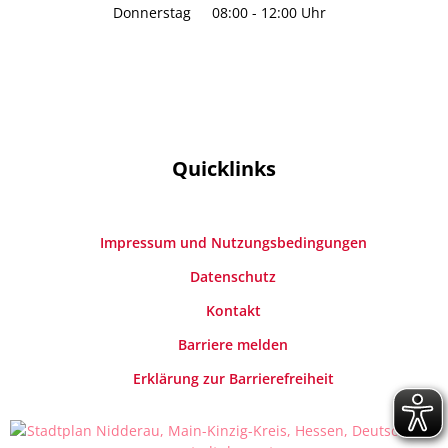
Von 08:00 bis 12:00 Uhr
Donnerstag
08:00
-
12:00
Uhr
Von 08:00 bis 12:00 Uhr
Quicklinks
Impressum und Nutzungsbedingungen
Datenschutz
Kontakt
Barriere melden
Erklärung zur Barrierefreiheit