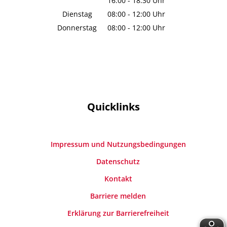
16:00
-
18:30
Von 08:00 bis 12:00 Uhr
Uhr
Von 16:00 bis 18:30 Uhr
Dienstag
08:00
-
12:00
Uhr
Von 08:00 bis 12:00 Uhr
Donnerstag
08:00
-
12:00
Uhr
Von 08:00 bis 12:00 Uhr
Quicklinks
Impressum und Nutzungsbedingungen
Datenschutz
Kontakt
Barriere melden
Erklärung zur Barrierefreiheit