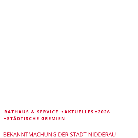
VISUELLE
LEICHTE
GEBÄRDENSPRACHE
HILFE
SPRACHE
RATHAUS & SERVICE
AKTUELLES
2026
STÄDTISCHE GREMIEN
BEKANNTMACHUNG DER STADT NIDDERAU