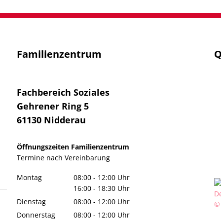
Familienzentrum
Q
Fachbereich Soziales
Gehrener Ring 5
61130
Nidderau
Öffnungszeiten Familienzentrum
Termine
nach Vereinbarung
Montag
08:00
-
12:00
Uhr
Von 08:00 bis 12:00 Uhr
16:00
-
18:30
Uhr
Von 16:00 bis 18:30 Uhr
Dienstag
08:00
-
12:00
Uhr
©
Von 08:00 bis 12:00 Uhr
Donnerstag
08:00
-
12:00
Uhr