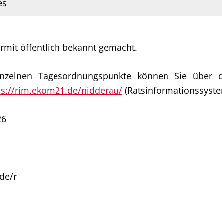
es
ermit öffentlich bekannt gemacht.
inzelnen Tagesordnungspunkte können Sie über d
ps://rim.ekom21.de/nidderau/
(Ratsinformationssyste
26
de/r