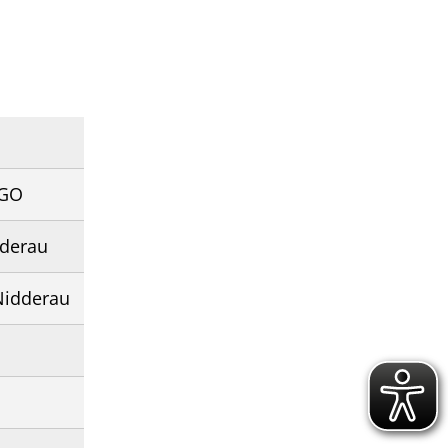
HGO
dderau
 Nidderau