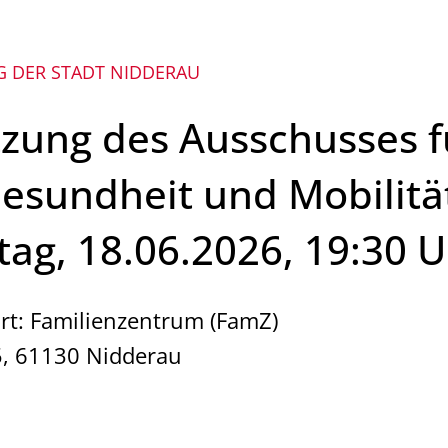
Mängelmelder 
Bürgerhäuser
 DER STADT NIDDERAU
Friedhöfe
itzung des Ausschusses f
Informationen für
Gesundheit und Mobilit
ag, 18.06.2026, 19:30 
rt: Familienzentrum (FamZ)
5, 61130 Nidderau