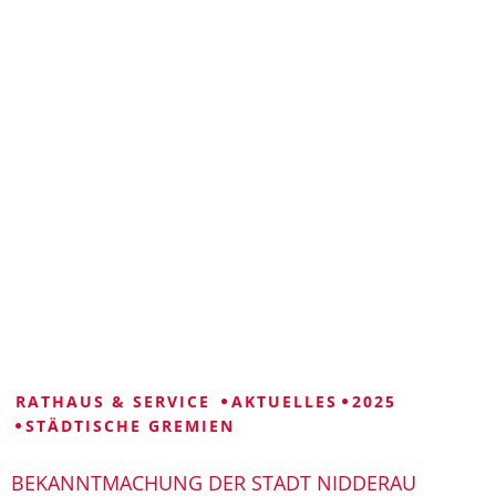
VISUELLE
LEICHTE
GEBÄRDENSPRACHE
HILFE
SPRACHE
RATHAUS & SERVICE
AKTUELLES
2025
STÄDTISCHE GREMIEN
BEKANNTMACHUNG DER STADT NIDDERAU