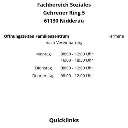
Fachbereich Soziales
Gehrener Ring 5
61130
Nidderau
Öffnungszeiten Familienzentrum
Termine
nach Vereinbarung
Montag
08:00
-
12:00
Uhr
16:00
-
18:30
Von 08:00 bis 12:00 Uhr
Uhr
Von 16:00 bis 18:30 Uhr
Dienstag
08:00
-
12:00
Uhr
Von 08:00 bis 12:00 Uhr
Donnerstag
08:00
-
12:00
Uhr
Von 08:00 bis 12:00 Uhr
Quicklinks