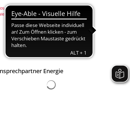
(Anregungs- und Ereignismanagement - AEM)
Nachhaltigkeit
fos zu vergangenen
Newsletter-
Nidderbad
Veranstaltungen
Anmeldung
Stadtplan
 (Neu-)Bürger
nsprechpartner Energie
Suchergebnisse werden gelad