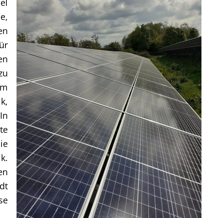
el
e,
en
ür
en
zu
em
k,
In
te
ie
k.
en
dt
se