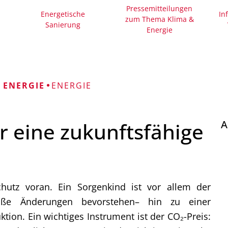
Mängelmelder 
Pressemitteilungen
Energetische
In
Bürgerhäuser
zum Thema Klima &
Sanierung
Energie
Friedhöfe
Informationen für
 ENERGIE
ENERGIE
r eine zukunftsfähige
A
chutz voran. Ein Sorgenkind ist vor allem der
oße Änderungen bevorstehen– hin zu einer
ion. Ein wichtiges Instrument ist der CO₂-Preis: