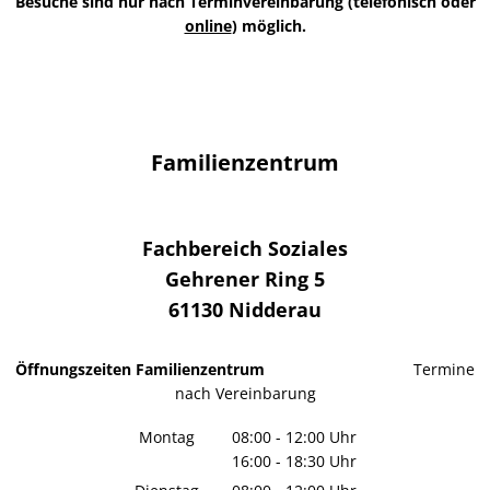
Besuche sind nur nach Terminvereinbarung (telefonisch oder
online
) möglich.
Familienzentrum
Fachbereich Soziales
Gehrener Ring 5
61130
Nidderau
Öffnungszeiten Familienzentrum
Termine
nach Vereinbarung
Montag
08:00
-
12:00
Uhr
16:00
-
18:30
Von 08:00 bis 12:00 Uhr
Uhr
Von 16:00 bis 18:30 Uhr