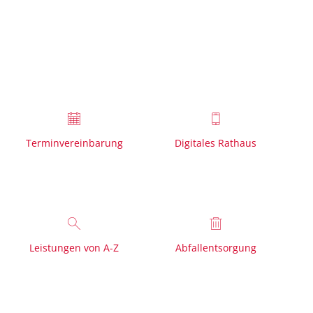
VISUELLE
LEICHTE
GEBÄRDENSPRACHE
HILFE
SPRACHE
Terminvereinbarung
Digitales Rathaus
Leistungen von A-Z
Abfallentsorgung