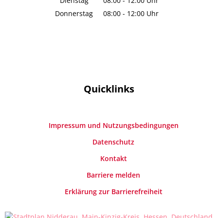
Dienstag
08:00
-
12:00
Uhr
Von 08:00 bis 12:00 Uhr
Donnerstag
08:00
-
12:00
Uhr
Von 08:00 bis 12:00 Uhr
Quicklinks
Impressum und Nutzungsbedingungen
Datenschutz
Kontakt
Barriere melden
Erklärung zur Barrierefreiheit